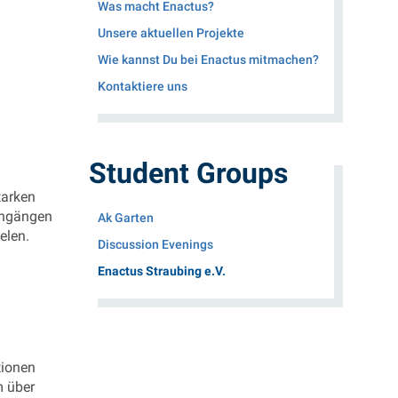
Was macht Enactus?
Unsere aktuellen Projekte
Wie kannst Du bei Enactus mitmachen?
Kontaktiere uns
Student Groups
tarken
iengängen
Ak Garten
elen.
Discussion Evenings
(Aktueller Menüpunkt)
Enactus Straubing e.V.
tionen
m über