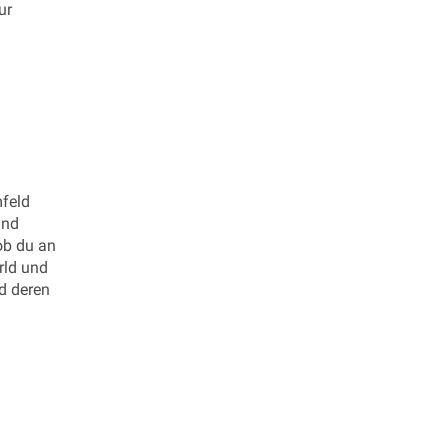
ur
mfeld
und
ob du an
rld und
d deren