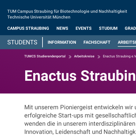
Zum Hauptinhalt springen
TUM Campus Straubing für Biotechnologie und Nachhaltigkeit
Technische Universität München
CAMPUS STRAUBING
NEWS
EVENTS
STUDIUM
GRAD
STUDENTS
INFORMATION
FACHSCHAFT
ARBEITS
TUMCS Studierendenportal
Arbeitskreise
Enactus Straubing e.V
Enactus Straubin
Enactus Straubin
Mit unserem Pioniergeist entwickeln wir
erfolgreiche Start-ups mit gesellschaftli
wenden die in unserem interdisziplinäre
Innovation, Leidenschaft und Nachhaltig