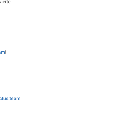
ierte
eam
!
actus.team