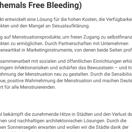
ehemals Free Bleeding)
kt entwickelt eine Lösung für die hohen Kosten, die Verfügbarke
kten und den Mangel an Sexualaufklärung.
 auf Menstruationsprodukte, um freien Zugang zu selbstfinanz
kten zu ermöglichen. Durch Partnerschaften mit Unternehmen
eneartikel in Marketinginstrumente, von denen beide Seiten profi
usammenarbeit mit sozialen und öffentlichen Einrichtungen erh
erringern Infektionsrisiken und schärfen das Bewusstsein – und t
ehmung der Menstruation neu zu gestalten. Durch die Sensibilis
neue, positive Wahrnehmung der Menstruation und machen Deut
t für alle Menstruierenden.
tal bekämpft die zunehmende Hitze in Städten und den Verlust de
rünen und nachhaltigen architektonischen Lösungen. Durch die
ünen Sonnensegeln erwarten und wollen wir die Städte dank der