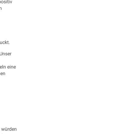
ositiv
n
uckt.
 Unser
eln eine
len
r würden