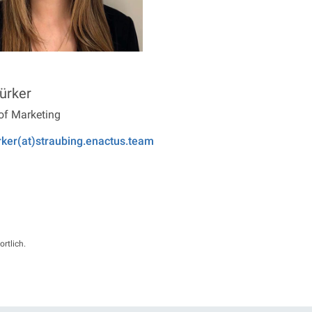
ürker
f Marketing
rker(at)straubing.enactus.team
ortlich.