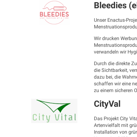
Bleedies (
Unser Enactus-Proje
Menstruationsprodu
Wir drucken Werbung
Menstruationsprodu
verwandeln wir Hygi
Durch die direkte Z
die Sichtbarkeit, v
dazu bei, die Wahrn
schaffen wir eine 
zu einem sicheren Or
CityVal
Das Projekt City Vi
Artenvielfalt mit g
Installation von gr