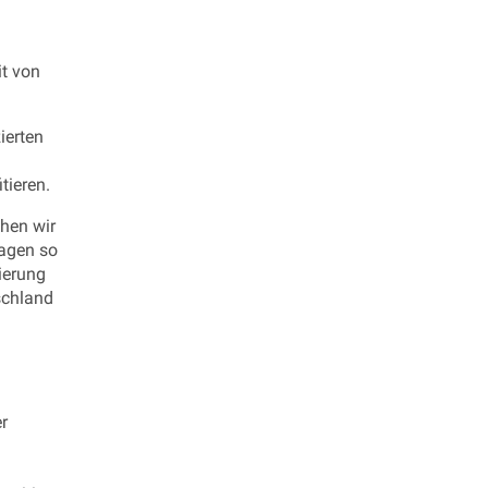
it von
ierten
tieren.
öhen wir
ragen so
ierung
schland
r