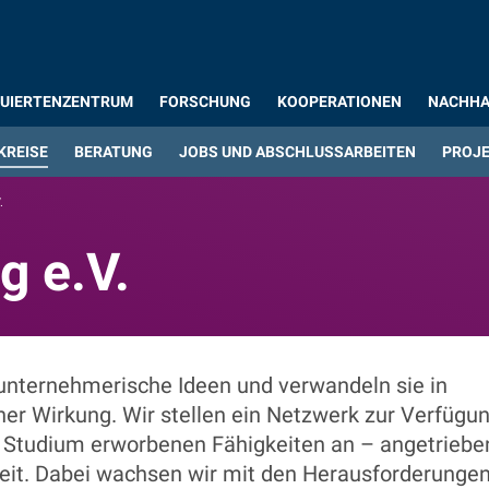
UIERTENZENTRUM
FORSCHUNG
KOOPERATIONEN
NACHHA
KREISE
BERATUNG
JOBS UND ABSCHLUSSARBEITEN
PROJE
.
g e.V.
g e.V.
 unternehmerische Ideen und verwandeln sie in
cher Wirkung. Wir stellen ein Netzwerk zur Verfügu
n Studium erworbenen Fähigkeiten an – angetriebe
keit. Dabei wachsen wir mit den Herausforderungen