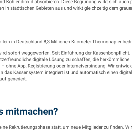
nd Kohlendioxid absorbieren. Diese Begrünung wirkt sich auch p
en in städtischen Gebieten aus und wirkt gleichzeitig dem graue
llein in Deutschland 8,3 Millionen Kilometer Thermopapier bedr
wird sofort weggeworfen. Seit Einführung der Kassenbonpflicht.
nutzerfreundliche digitale Lösung zu schaffen, die herkömmliche
t – ohne App, Registrierung oder Internetverbindung. Wir entwick
 in das Kassensystem integriert ist und automatisch einen digita
auf generiert.
us mitmachen?
eine Rekrutierungsphase statt, um neue Mitglieder zu finden. Wi